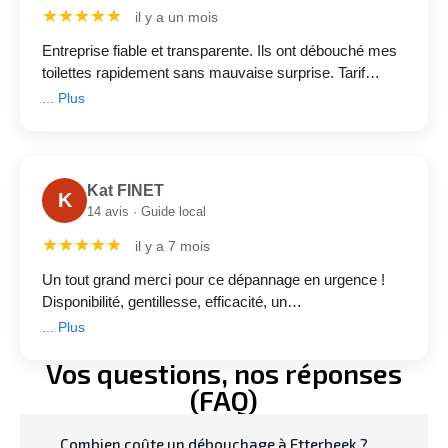
★★★★★
il y a un mois
Entreprise fiable et transparente. Ils ont débouché mes
toilettes rapidement sans mauvaise surprise. Tarif
annoncé respecté de 175 €.
... Plus
Kat FINET
K
14 avis · Guide local
★★★★★
il y a 7 mois
Un tout grand merci pour ce dépannage en urgence !
Disponibilité, gentillesse, efficacité, un
professionnalisme irréprochable. Merci encore pour
... Plus
votre aide !
Vos questions, nos réponses
(FAQ)
Combien coûte un débouchage à Etterbeek ?