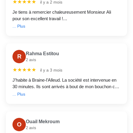
★★★★★
il y a 2 mois
Je tiens à remercier chaleureusement Monsieur Ali
pour son excellent travail !
C’est un plombier très professionnel, ponctuel et surtout
... Plus
très honnête. Il a rapidement identifié le problème et l’a
réparé avec efficacité.
Rahma Estitou
R
2 avis
★★★★★
il y a 3 mois
J’habite à Braine-l’Alleud. La société est intervenue en
30 minutes. Ils sont arrivés à bout de mon bouchon ce
dimanche en moins d’une demi-heure. Le service était
... Plus
rapide et professionnel.
Ouail Mekroum
O
2 avis