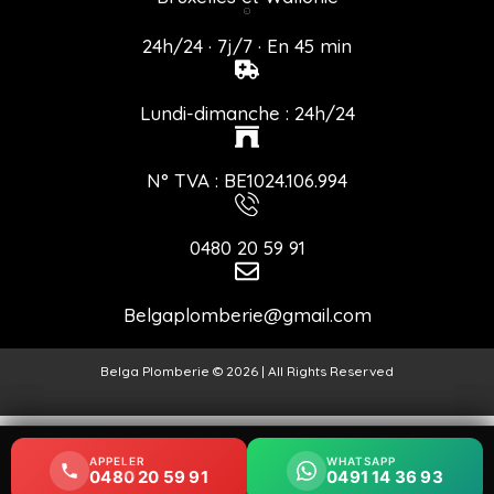
24h/24 · 7j/7 · En 45 min
Lundi-dimanche : 24h/24
N° TVA : BE1024.106.994
0480 20 59 91
Belgaplomberie@gmail.com
Belga Plomberie © 2026 | All Rights Reserved
APPELER
APPELER
WHATSAPP
WHATSAPP
0480 20 59 91
0480 20 59 91
0491 14 36 93
0491 14 36 93