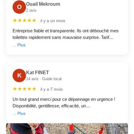
Ouail Mekroum
O
2 avis
★★★★★
il y a un mois
Entreprise fiable et transparente. Ils ont débouché mes
toilettes rapidement sans mauvaise surprise. Tarif
annoncé respecté de 175 €.
... Plus
Kat FINET
K
14 avis · Guide local
★★★★★
il y a 7 mois
Un tout grand merci pour ce dépannage en urgence !
Disponibilité, gentillesse, efficacité, un
professionnalisme irréprochable. Merci encore pour
... Plus
votre aide !