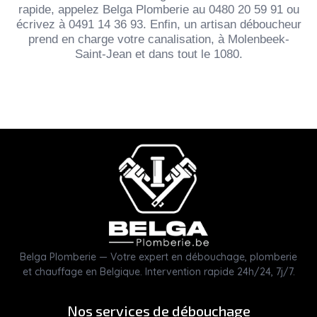
rapide, appelez Belga Plomberie au 0480 20 59 91 ou
écrivez à 0491 14 36 93. Enfin, un artisan déboucheur
prend en charge votre canalisation, à Molenbeek-
Saint-Jean et dans tout le 1080.
Belga Plomberie — Votre expert en débouchage, plomberie
et chauffage en Belgique. Intervention rapide 24h/24, 7j/7.
Nos services de débouchage