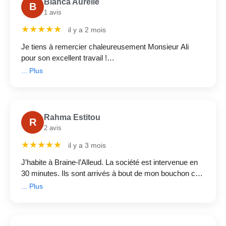
Bianca Aurelie
B
1 avis
★★★★★
il y a 2 mois
Je tiens à remercier chaleureusement Monsieur Ali
pour son excellent travail !
C’est un plombier très professionnel, ponctuel et surtout
... Plus
très honnête. Il a rapidement identifié le problème et l’a
réparé avec efficacité.
Rahma Estitou
R
2 avis
★★★★★
il y a 3 mois
J’habite à Braine-l’Alleud. La société est intervenue en
30 minutes. Ils sont arrivés à bout de mon bouchon ce
dimanche en moins d’une demi-heure. Le service était
... Plus
rapide et professionnel.