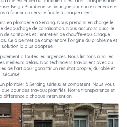
un rôle essentiel au quotidien. Il est donc indispensable
rieuse. Belga Plomberie se distingue par son expérience et
s à fournir un service fiable à chaque client.
ins en plomberie à Seraing. Nous prenons en charge le
 le débouchage de canalisation. Nous assurons aussi le
on de sanitaires et l’entretien de chauffe-eau. Chaque
cis. Cela permet de comprendre l’origine du problème et
 solution la plus adaptée.
pidement à toutes les urgences. Nous limitons ainsi les
es meilleurs délais. Nos techniciens travaillent avec du
gles de l’art pour garantir un résultat propre, durable et
sécurisé.
r un plombier à Seraing sérieux et compétent. Nous vous
que pour des travaux planifiés. Notre transparence et
la différence à chaque intervention.