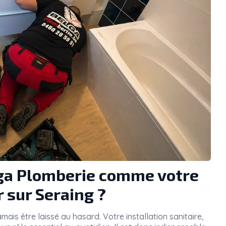
lga Plomberie comme votre
 sur Seraing ?
amais être laissé au hasard. Votre installation sanitaire,