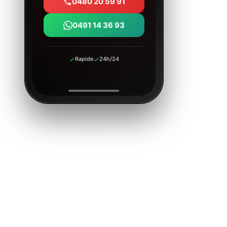
0480 20 59 91
0491 14 36 93
Rapide
24h/24