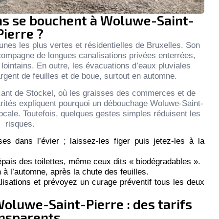
ons se bouchent à Woluwe-Saint-
Pierre ?
nes les plus vertes et résidentielles de Bruxelles. Son
ccompagne de longues canalisations privées enterrées,
ointains. En outre, les évacuations d’eaux pluviales
argent de feuilles et de boue, surtout en automne.
çant de Stockel, où les graisses des commerces et de
ularités expliquent pourquoi un débouchage Woluwe-Saint-
ocale. Toutefois, quelques gestes simples réduisent les
risques.
es dans l’évier ; laissez-les figer puis jetez-les à la
épais des toilettes, même ceux dits « biodégradables ».
n à l’automne, après la chute des feuilles.
lisations et prévoyez un curage préventif tous les deux
oluwe-Saint-Pierre : des tarifs
nsparents