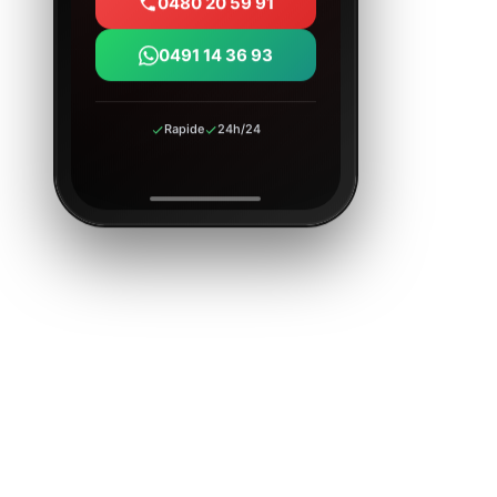
0480 20 59 91
0491 14 36 93
Rapide
24h/24