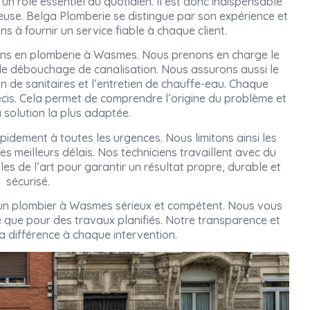
un rôle essentiel au quotidien. Il est donc indispensable
rieuse. Belga Plomberie se distingue par son expérience et
s à fournir un service fiable à chaque client.
oins en plomberie à Wasmes. Nous prenons en charge le
 le débouchage de canalisation. Nous assurons aussi le
on de sanitaires et l’entretien de chauffe-eau. Chaque
cis. Cela permet de comprendre l’origine du problème et
 solution la plus adaptée.
pidement à toutes les urgences. Nous limitons ainsi les
es meilleurs délais. Nos techniciens travaillent avec du
gles de l’art pour garantir un résultat propre, durable et
sécurisé.
r un plombier à Wasmes sérieux et compétent. Nous vous
que pour des travaux planifiés. Notre transparence et
la différence à chaque intervention.