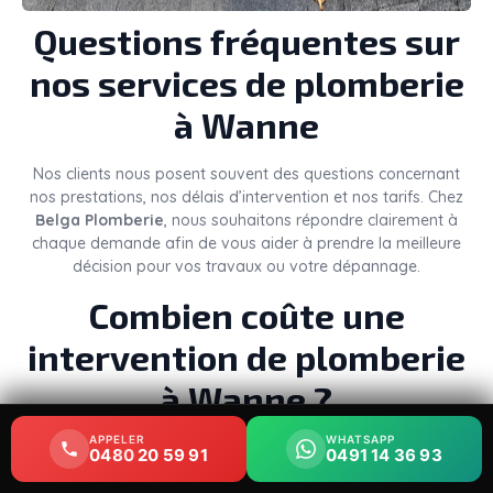
Questions fréquentes sur
nos services de plomberie
à Wanne
Nos clients nous posent souvent des questions concernant
nos prestations, nos délais d’intervention et nos tarifs. Chez
Belga Plomberie
, nous souhaitons répondre clairement à
chaque demande afin de vous aider à prendre la meilleure
décision pour vos travaux ou votre dépannage.
Combien coûte une
intervention de plomberie
à Wanne ?
APPELER
APPELER
WHATSAPP
WHATSAPP
Le
prix d’un plombier à Wanne
dépend de plusieurs
0480 20 59 91
0480 20 59 91
0491 14 36 93
0491 14 36 93
éléments : la nature du problème, le temps nécessaire, les