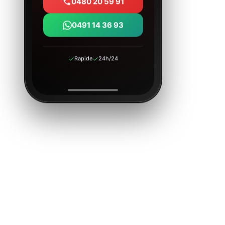
0480 20 59 91
0491 14 36 93
Rapide
24h/24