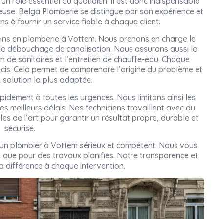
un rôle essentiel au quotidien. Il est donc indispensable
rieuse. Belga Plomberie se distingue par son expérience et
s à fournir un service fiable à chaque client.
oins en plomberie à Vottem. Nous prenons en charge le
 le débouchage de canalisation. Nous assurons aussi le
on de sanitaires et l’entretien de chauffe-eau. Chaque
cis. Cela permet de comprendre l’origine du problème et
 solution la plus adaptée.
pidement à toutes les urgences. Nous limitons ainsi les
es meilleurs délais. Nos techniciens travaillent avec du
gles de l’art pour garantir un résultat propre, durable et
sécurisé.
r un plombier à Vottem sérieux et compétent. Nous vous
que pour des travaux planifiés. Notre transparence et
la différence à chaque intervention.