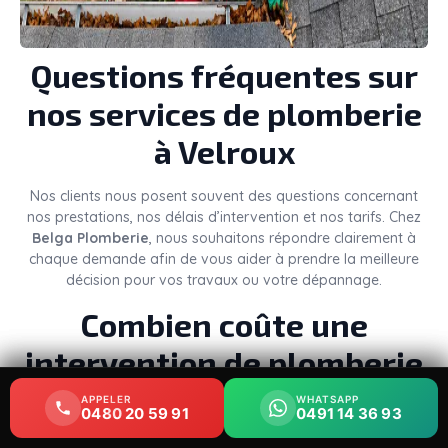
Questions fréquentes sur
nos services de plomberie
à Velroux
Nos clients nous posent souvent des questions concernant
nos prestations, nos délais d’intervention et nos tarifs. Chez
Belga Plomberie
, nous souhaitons répondre clairement à
chaque demande afin de vous aider à prendre la meilleure
décision pour vos travaux ou votre dépannage.
Combien coûte une
intervention de plomberie
à Velroux ?
APPELER
APPELER
WHATSAPP
WHATSAPP
0480 20 59 91
0480 20 59 91
0491 14 36 93
0491 14 36 93
Le
prix d’un plombier à Velroux
dépend de plusieurs