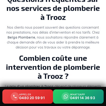
nos services de plomberie
à Trooz
Nos clients nous posent souvent des questions concernant
nos prestations, nos délais d’intervention et nos tarifs. Chez
Belga Plomberie
, nous souhaitons répondre clairement à
chaque demande afin de vous aider à prendre la meilleure
décision pour vos travaux ou votre dépannage.
Combien coûte une
intervention de plomberie
à Trooz ?
Le
prix d’un plombier à Trooz
dépend de plusieurs éléments
: la nature du problème, le temps nécessaire, les pièces à
APPELER
APPELER
WHATSAPP
WHATSAPP
remplacer et le niveau d’urgence. Une simple réparation de
0480 20 59 91
0480 20 59 91
0491 14 36 93
0491 14 36 93
robinet ou un débouchage ne représente pas le même