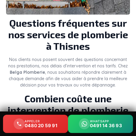
Questions fréquentes sur
nos services de plomberie
à Thisnes
Nos clients nous posent souvent des questions concernant
nos prestations, nos délais d’intervention et nos tarifs. Chez
Belga Plomberie
, nous souhaitons répondre clairement à
chaque demande afin de vous aider à prendre la meilleure
décision pour vos travaux ou votre dépannage.
Combien coûte une
intervention de plomberie
à Thisnes ?
APPELER
APPELER
WHATSAPP
WHATSAPP
0480 20 59 91
0480 20 59 91
0491 14 36 93
0491 14 36 93
Le
prix d’un plombier à Thisnes
dépend de plusieurs