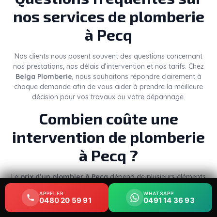
nos services de plomberie
à Pecq
Nos clients nous posent souvent des questions concernant
nos prestations, nos délais d’intervention et nos tarifs. Chez
Belga Plomberie
, nous souhaitons répondre clairement à
chaque demande afin de vous aider à prendre la meilleure
décision pour vos travaux ou votre dépannage.
Combien coûte une
intervention de plomberie
à Pecq ?
Le
prix d’un plombier à Pecq
dépend de plusieurs éléments
: la nature du problème, le temps nécessaire, les pièces à
APPELER
APPELER
WHATSAPP
WHATSAPP
remplacer et le niveau d’urgence. Une simple réparation de
0480 20 59 91
0480 20 59 91
0491 14 36 93
0491 14 36 93
robinet ou un débouchage ne représente pas le même