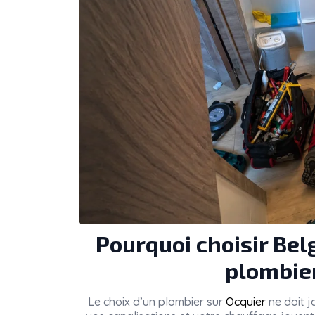
Pourquoi choisir Be
plombier
Le choix d’un plombier sur
Ocquier
ne doit j