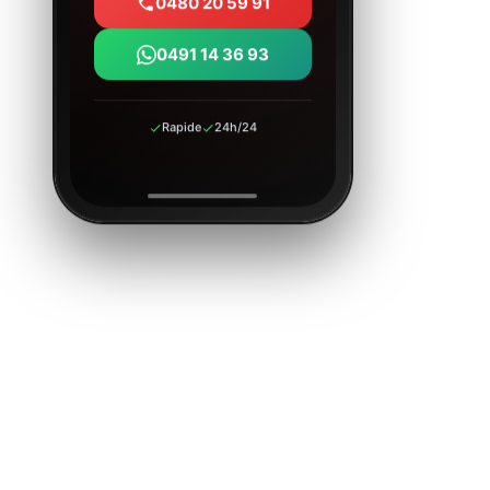
0480 20 59 91
0491 14 36 93
Rapide
24h/24