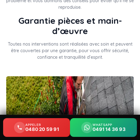
problème et vous donnons des conseils pour éviter qu’il ne se
reproduise.
Garantie pièces et main-
d’œuvre
Toutes nos interventions sont réalisées avec soin et peuvent
être couvertes par une garantie, pour vous offrir sécurité,
confiance et tranquillité d’esprit.
APPELER
APPELER
WHATSAPP
WHATSAPP
0480 20 59 91
0480 20 59 91
0491 14 36 93
0491 14 36 93