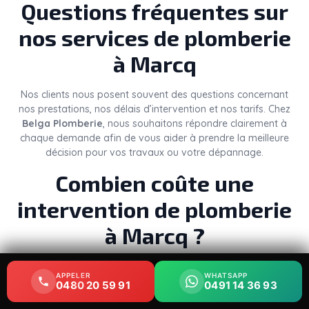
Questions fréquentes sur
nos services de plomberie
à Marcq
Nos clients nous posent souvent des questions concernant
nos prestations, nos délais d’intervention et nos tarifs. Chez
Belga Plomberie
, nous souhaitons répondre clairement à
chaque demande afin de vous aider à prendre la meilleure
décision pour vos travaux ou votre dépannage.
Combien coûte une
intervention de plomberie
à Marcq ?
Le
prix d’un plombier à Marcq
dépend de plusieurs
APPELER
APPELER
WHATSAPP
WHATSAPP
éléments : la nature du problème, le temps nécessaire, les
0480 20 59 91
0480 20 59 91
0491 14 36 93
0491 14 36 93
pièces à remplacer et le niveau d’urgence. Une simple