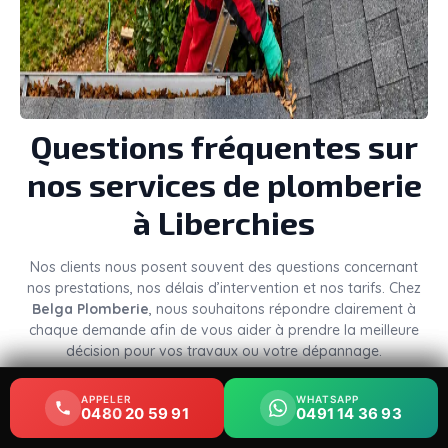
Questions fréquentes sur
nos services de plomberie
à Liberchies
Nos clients nous posent souvent des questions concernant
nos prestations, nos délais d’intervention et nos tarifs. Chez
Belga Plomberie
, nous souhaitons répondre clairement à
chaque demande afin de vous aider à prendre la meilleure
décision pour vos travaux ou votre dépannage.
Combien coûte une
APPELER
APPELER
WHATSAPP
WHATSAPP
0480 20 59 91
0480 20 59 91
0491 14 36 93
0491 14 36 93
intervention de plomberie