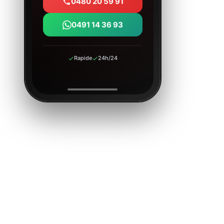
0480 20 59 91
0491 14 36 93
Rapide
24h/24