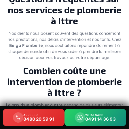
nos services de plomberie
à Ittre
Nos clients nous posent souvent des questions concernant
nos prestations, nos délais d’intervention et nos tarifs. Chez
Belga Plomberie
, nous souhaitons répondre clairement à
chaque demande afin de vous aider à prendre la meilleure
décision pour vos travaux ou votre dépannage.
Combien coûte une
intervention de plomberie
à Ittre ?
Le
prix d’un plombier à Ittre
dépend de plusieurs éléments :
la nature du problème, le temps nécessaire, les pièces à
APPELER
APPELER
WHATSAPP
WHATSAPP
remplacer et le niveau d’urgence. Une simple réparation de
0480 20 59 91
0480 20 59 91
0491 14 36 93
0491 14 36 93
robinet ou un débouchage ne représente pas le même