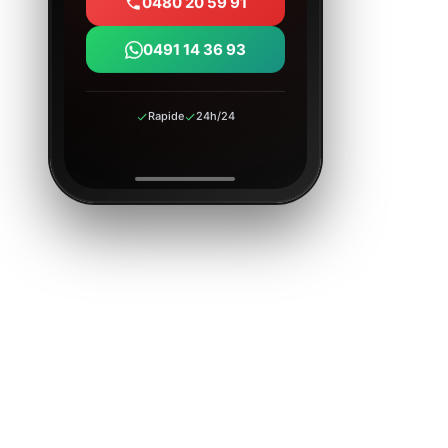
0480 20 59 91
0491 14 36 93
Rapide
24h/24