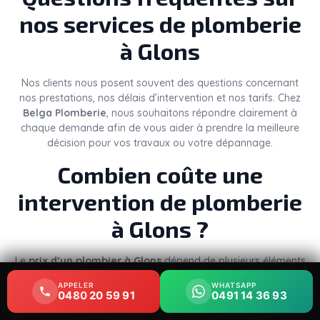
nos services de plomberie
à Glons
Nos clients nous posent souvent des questions concernant
nos prestations, nos délais d’intervention et nos tarifs. Chez
Belga Plomberie
, nous souhaitons répondre clairement à
chaque demande afin de vous aider à prendre la meilleure
décision pour vos travaux ou votre dépannage.
Combien coûte une
intervention de plomberie
à Glons ?
Le
prix d’un plombier à Glons
dépend de plusieurs éléments
: la nature du problème, le temps nécessaire, les pièces à
APPELER
APPELER
WHATSAPP
WHATSAPP
remplacer et le niveau d’urgence. Une simple réparation de
0480 20 59 91
0480 20 59 91
0491 14 36 93
0491 14 36 93
robinet ou un débouchage ne représente pas le même