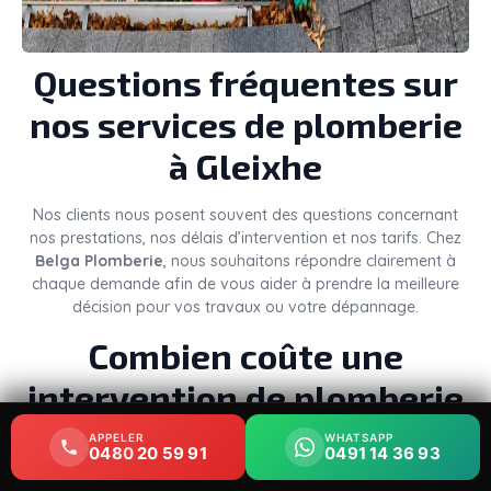
Questions fréquentes sur
nos services de plomberie
à Gleixhe
Nos clients nous posent souvent des questions concernant
nos prestations, nos délais d’intervention et nos tarifs. Chez
Belga Plomberie
, nous souhaitons répondre clairement à
chaque demande afin de vous aider à prendre la meilleure
décision pour vos travaux ou votre dépannage.
Combien coûte une
intervention de plomberie
à Gleixhe ?
APPELER
APPELER
WHATSAPP
WHATSAPP
0480 20 59 91
0480 20 59 91
0491 14 36 93
0491 14 36 93
Le
prix d’un plombier à Gleixhe
dépend de plusieurs