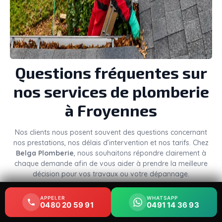
Questions fréquentes sur
nos services de plomberie
à Froyennes
Nos clients nous posent souvent des questions concernant
nos prestations, nos délais d’intervention et nos tarifs. Chez
Belga Plomberie
, nous souhaitons répondre clairement à
chaque demande afin de vous aider à prendre la meilleure
décision pour vos travaux ou votre dépannage.
Combien coûte une
APPELER
APPELER
WHATSAPP
WHATSAPP
0480 20 59 91
0480 20 59 91
0491 14 36 93
0491 14 36 93
intervention de plomberie