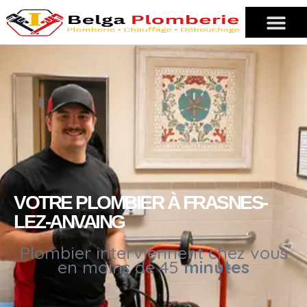
VOTRE PLOMBIER À FRASNES-
LEZ-ANVAING
Plombier interviennent chez vous
en moins de 45
minutes