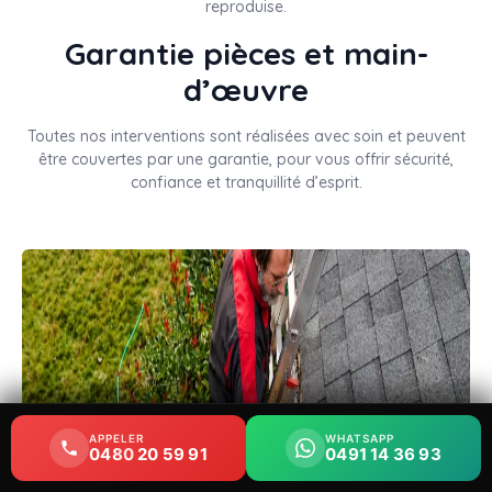
reproduise.
Garantie pièces et main-
d’œuvre
Toutes nos interventions sont réalisées avec soin et peuvent
être couvertes par une garantie, pour vous offrir sécurité,
confiance et tranquillité d’esprit.
APPELER
APPELER
WHATSAPP
WHATSAPP
0480 20 59 91
0480 20 59 91
0491 14 36 93
0491 14 36 93