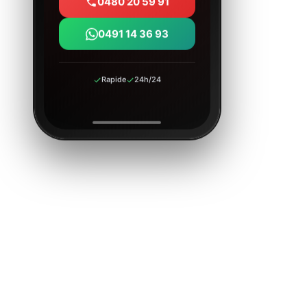
0480 20 59 91
0491 14 36 93
Rapide
24h/24