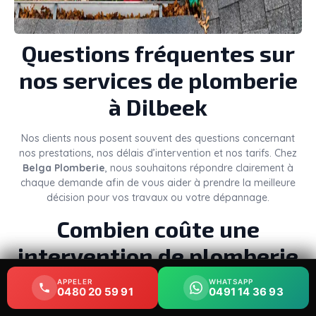
Questions fréquentes sur
nos services de plomberie
à Dilbeek
Nos clients nous posent souvent des questions concernant
nos prestations, nos délais d’intervention et nos tarifs. Chez
Belga Plomberie
, nous souhaitons répondre clairement à
chaque demande afin de vous aider à prendre la meilleure
décision pour vos travaux ou votre dépannage.
Combien coûte une
intervention de plomberie
à Dilbeek ?
APPELER
APPELER
WHATSAPP
WHATSAPP
0480 20 59 91
0480 20 59 91
0491 14 36 93
0491 14 36 93
Le
prix d’un plombier à Dilbeek
dépend de plusieurs