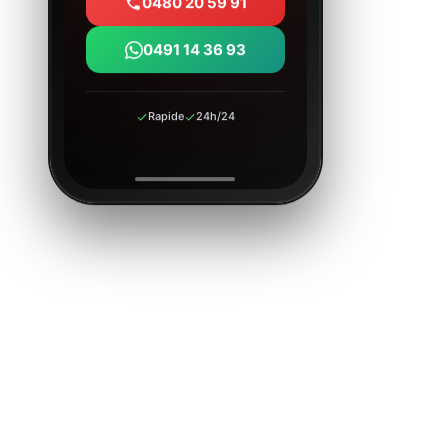
0480 20 59 91
0491 14 36 93
Rapide
24h/24