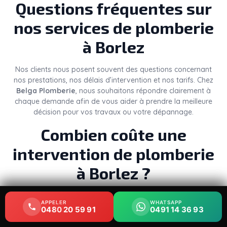
Questions fréquentes sur
nos services de plomberie
à Borlez
Nos clients nous posent souvent des questions concernant
nos prestations, nos délais d’intervention et nos tarifs. Chez
Belga Plomberie
, nous souhaitons répondre clairement à
chaque demande afin de vous aider à prendre la meilleure
décision pour vos travaux ou votre dépannage.
Combien coûte une
intervention de plomberie
à Borlez ?
Le
prix d’un plombier à Borlez
dépend de plusieurs
APPELER
APPELER
WHATSAPP
WHATSAPP
éléments : la nature du problème, le temps nécessaire, les
0480 20 59 91
0480 20 59 91
0491 14 36 93
0491 14 36 93
pièces à remplacer et le niveau d’urgence. Une simple