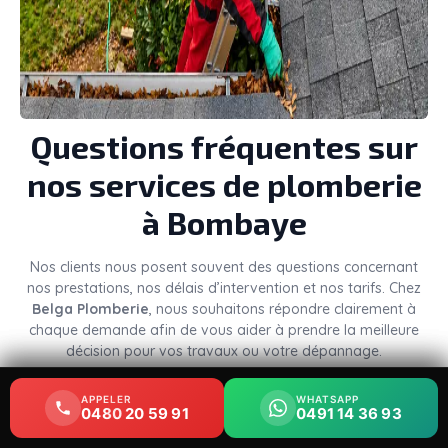
Questions fréquentes sur
nos services de plomberie
à Bombaye
Nos clients nous posent souvent des questions concernant
nos prestations, nos délais d’intervention et nos tarifs. Chez
Belga Plomberie
, nous souhaitons répondre clairement à
chaque demande afin de vous aider à prendre la meilleure
décision pour vos travaux ou votre dépannage.
Combien coûte une
APPELER
APPELER
WHATSAPP
WHATSAPP
0480 20 59 91
0480 20 59 91
0491 14 36 93
0491 14 36 93
intervention de plomberie