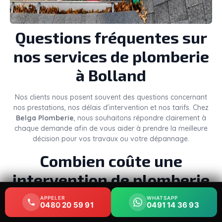
Questions fréquentes sur
nos services de plomberie
à Bolland
Nos clients nous posent souvent des questions concernant
nos prestations, nos délais d’intervention et nos tarifs. Chez
Belga Plomberie
, nous souhaitons répondre clairement à
chaque demande afin de vous aider à prendre la meilleure
décision pour vos travaux ou votre dépannage.
Combien coûte une
intervention de plomberie
à Bolland ?
APPELER
APPELER
WHATSAPP
WHATSAPP
0480 20 59 91
0480 20 59 91
0491 14 36 93
0491 14 36 93
Le
prix d’un plombier à Bolland
dépend de plusieurs