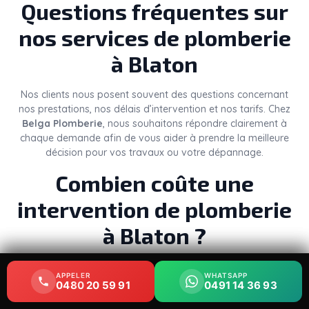
Questions fréquentes sur
nos services de plomberie
à Blaton
Nos clients nous posent souvent des questions concernant
nos prestations, nos délais d’intervention et nos tarifs. Chez
Belga Plomberie
, nous souhaitons répondre clairement à
chaque demande afin de vous aider à prendre la meilleure
décision pour vos travaux ou votre dépannage.
Combien coûte une
intervention de plomberie
à Blaton ?
Le
prix d’un plombier à Blaton
dépend de plusieurs
APPELER
APPELER
WHATSAPP
WHATSAPP
éléments : la nature du problème, le temps nécessaire, les
0480 20 59 91
0480 20 59 91
0491 14 36 93
0491 14 36 93
pièces à remplacer et le niveau d’urgence. Une simple